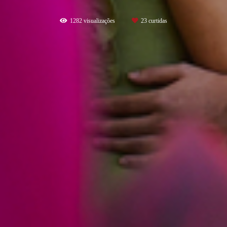
1282
visualizações
23
curtidas