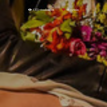
1355
visualizações
98
curtidas