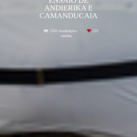
ENSAIO DE
ANDIERIKA E
CAMANDUCAIA
2343
visualizações
219
curtidas