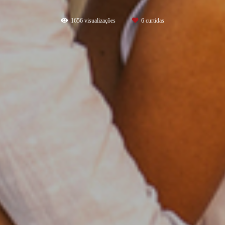
1656
visualizações
6
curtidas