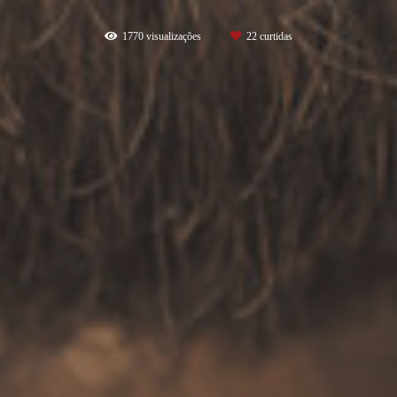
1770
visualizações
22
curtidas