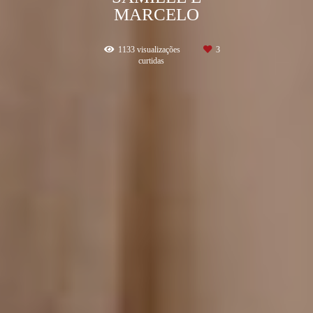
MARCELO
1133
visualizações
3
curtidas