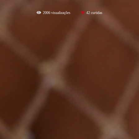
2006
visualizações
42
curtidas