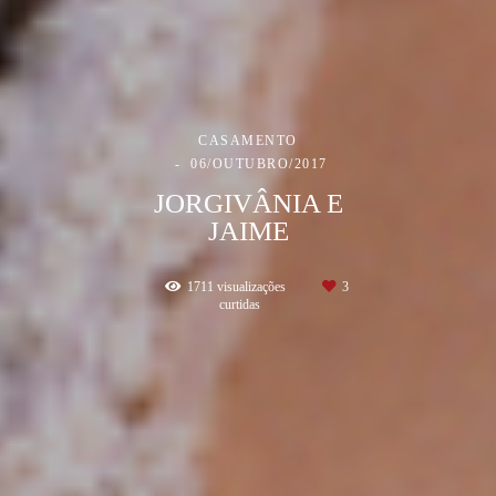
CASAMENTO
06/OUTUBRO/2017
JORGIVÂNIA E
JAIME
1711
visualizações
3
curtidas