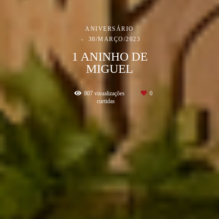
ANIVERSÁRIO
30/MARÇO/2023
1 ANINHO DE
MIGUEL
807
visualizações
0
curtidas